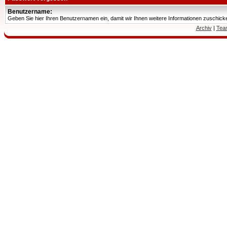
Benutzername:
Geben Sie hier Ihren Benutzernamen ein, damit wir Ihnen weitere Informationen zuschic
Archiv
|
Tea