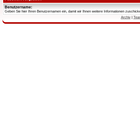
Benutzername:
Geben Sie hier Ihren Benutzernamen ein, damit wir Ihnen weitere Informationen zuschic
Archiv
|
Tea