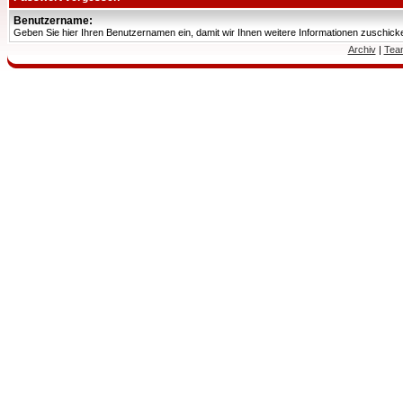
Benutzername:
Geben Sie hier Ihren Benutzernamen ein, damit wir Ihnen weitere Informationen zuschic
Archiv
|
Tea