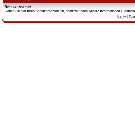
Benutzername:
Geben Sie hier Ihren Benutzernamen ein, damit wir Ihnen weitere Informationen zuschic
Archiv
|
Tea