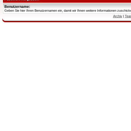
Benutzername:
Geben Sie hier Ihren Benutzernamen ein, damit wir Ihnen weitere Informationen zuschic
Archiv
|
Tea