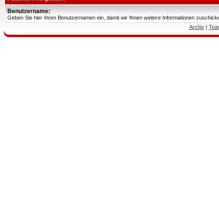
Benutzername:
Geben Sie hier Ihren Benutzernamen ein, damit wir Ihnen weitere Informationen zuschic
Archiv
|
Tea