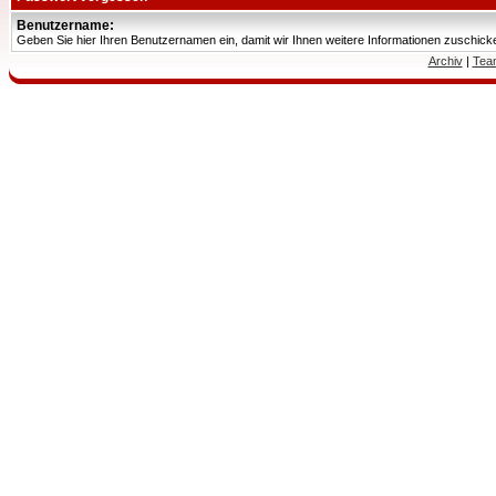
Benutzername:
Geben Sie hier Ihren Benutzernamen ein, damit wir Ihnen weitere Informationen zuschic
Archiv
|
Tea