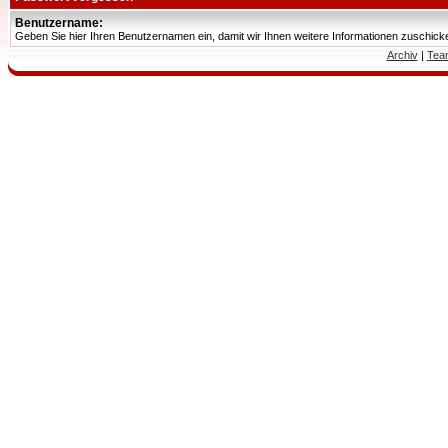
Benutzername:
Geben Sie hier Ihren Benutzernamen ein, damit wir Ihnen weitere Informationen zuschic
Archiv
|
Tea