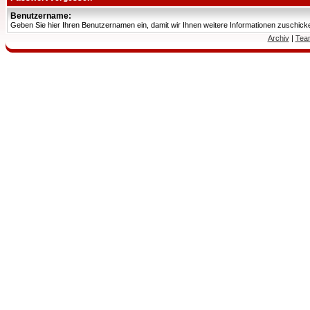
Benutzername:
Geben Sie hier Ihren Benutzernamen ein, damit wir Ihnen weitere Informationen zuschic
Archiv
|
Tea