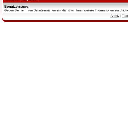
Benutzername:
Geben Sie hier Ihren Benutzernamen ein, damit wir Ihnen weitere Informationen zuschic
Archiv
|
Tea