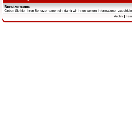
Benutzername:
Geben Sie hier Ihren Benutzernamen ein, damit wir Ihnen weitere Informationen zuschic
Archiv
|
Tea