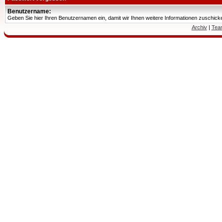
Benutzername:
Geben Sie hier Ihren Benutzernamen ein, damit wir Ihnen weitere Informationen zuschic
Archiv
|
Tea