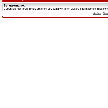
Benutzername:
Geben Sie hier Ihren Benutzernamen ein, damit wir Ihnen weitere Informationen zuschic
Archiv
|
Tea