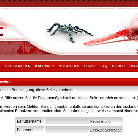
E
REGISTRIEREN
KALENDER
MITGLIEDER
SUCHE
FAQ
BILDER
BLO
rwehrt.
en die Berechtigung, diese Seite zu betreten:
t. Bitte nutzen Sie die Eingabemöglichkeit auf dieser Seite, um sich anzumelden.
rt worden sein. Melden Sie sich gegebenenfalls ab und kontaktieren den zuständig
stimmten Benutzern vorbehalten sind. Sie haben möglicherweise versucht einen so
Benutzername:
Registrierung
Passwort:
Passwort vergessen