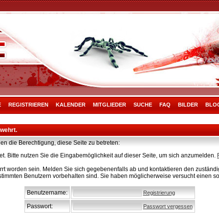
E
REGISTRIEREN
KALENDER
MITGLIEDER
SUCHE
FAQ
BILDER
BLO
rwehrt.
en die Berechtigung, diese Seite zu betreten:
t. Bitte nutzen Sie die Eingabemöglichkeit auf dieser Seite, um sich anzumelden.
rt worden sein. Melden Sie sich gegebenenfalls ab und kontaktieren den zuständig
stimmten Benutzern vorbehalten sind. Sie haben möglicherweise versucht einen so
Benutzername:
Registrierung
Passwort:
Passwort vergessen