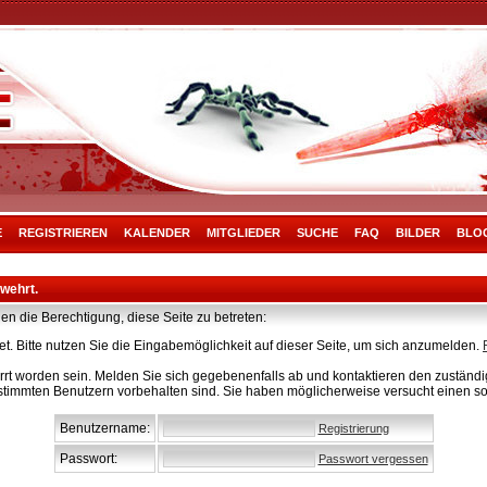
E
REGISTRIEREN
KALENDER
MITGLIEDER
SUCHE
FAQ
BILDER
BLO
rwehrt.
en die Berechtigung, diese Seite zu betreten:
t. Bitte nutzen Sie die Eingabemöglichkeit auf dieser Seite, um sich anzumelden.
rt worden sein. Melden Sie sich gegebenenfalls ab und kontaktieren den zuständig
stimmten Benutzern vorbehalten sind. Sie haben möglicherweise versucht einen so
Benutzername:
Registrierung
Passwort:
Passwort vergessen