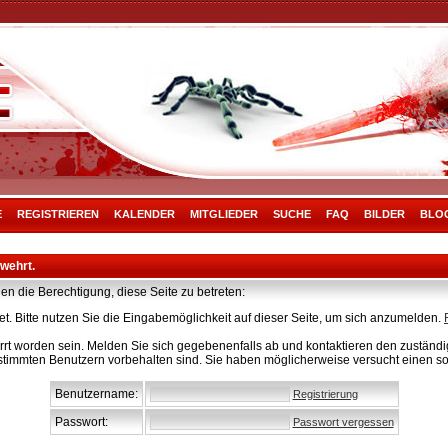
E
REGISTRIEREN
KALENDER
MITGLIEDER
SUCHE
FAQ
BILDER
BLO
rwehrt.
en die Berechtigung, diese Seite zu betreten:
t. Bitte nutzen Sie die Eingabemöglichkeit auf dieser Seite, um sich anzumelden.
rt worden sein. Melden Sie sich gegebenenfalls ab und kontaktieren den zuständig
stimmten Benutzern vorbehalten sind. Sie haben möglicherweise versucht einen so
Benutzername:
Registrierung
Passwort:
Passwort vergessen