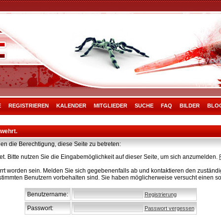
E
REGISTRIEREN
KALENDER
MITGLIEDER
SUCHE
FAQ
BILDER
BLO
rwehrt.
en die Berechtigung, diese Seite zu betreten:
t. Bitte nutzen Sie die Eingabemöglichkeit auf dieser Seite, um sich anzumelden.
rt worden sein. Melden Sie sich gegebenenfalls ab und kontaktieren den zuständig
stimmten Benutzern vorbehalten sind. Sie haben möglicherweise versucht einen so
Benutzername:
Registrierung
Passwort:
Passwort vergessen