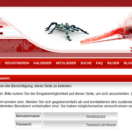
E
REGISTRIEREN
KALENDER
MITGLIEDER
SUCHE
FAQ
BILDER
BLO
rwehrt.
en die Berechtigung, diese Seite zu betreten:
t. Bitte nutzen Sie die Eingabemöglichkeit auf dieser Seite, um sich anzumelden.
rt worden sein. Melden Sie sich gegebenenfalls ab und kontaktieren den zuständig
stimmten Benutzern vorbehalten sind. Sie haben möglicherweise versucht einen so
Benutzername:
Registrierung
Passwort:
Passwort vergessen