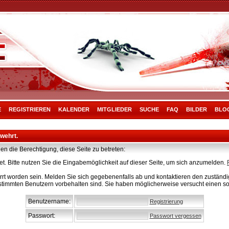
E
REGISTRIEREN
KALENDER
MITGLIEDER
SUCHE
FAQ
BILDER
BLO
rwehrt.
en die Berechtigung, diese Seite zu betreten:
t. Bitte nutzen Sie die Eingabemöglichkeit auf dieser Seite, um sich anzumelden.
rt worden sein. Melden Sie sich gegebenenfalls ab und kontaktieren den zuständig
stimmten Benutzern vorbehalten sind. Sie haben möglicherweise versucht einen so
Benutzername:
Registrierung
Passwort:
Passwort vergessen