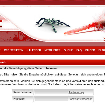
E
REGISTRIEREN
KALENDER
MITGLIEDER
SUCHE
FAQ
BILDER
BLO
rwehrt.
en die Berechtigung, diese Seite zu betreten:
t. Bitte nutzen Sie die Eingabemöglichkeit auf dieser Seite, um sich anzumelden.
rt worden sein. Melden Sie sich gegebenenfalls ab und kontaktieren den zuständig
stimmten Benutzern vorbehalten sind. Sie haben möglicherweise versucht einen so
Benutzername:
Registrierung
Passwort:
Passwort vergessen