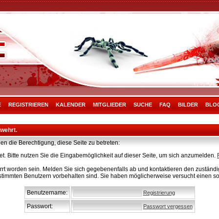
E
REGISTRIEREN
KALENDER
MITGLIEDER
SUCHE
FAQ
BILDER
BLO
rwehrt.
en die Berechtigung, diese Seite zu betreten:
t. Bitte nutzen Sie die Eingabemöglichkeit auf dieser Seite, um sich anzumelden.
rt worden sein. Melden Sie sich gegebenenfalls ab und kontaktieren den zuständig
stimmten Benutzern vorbehalten sind. Sie haben möglicherweise versucht einen so
Benutzername:
Registrierung
Passwort:
Passwort vergessen