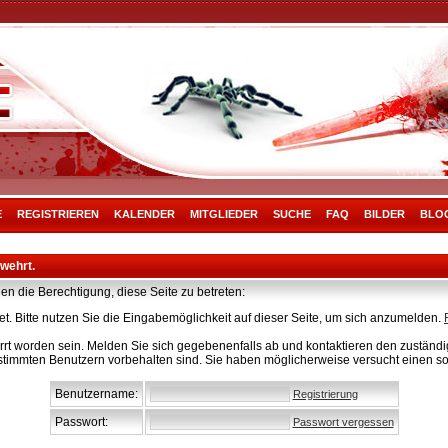
E
REGISTRIEREN
KALENDER
MITGLIEDER
SUCHE
FAQ
BILDER
BLO
rwehrt.
en die Berechtigung, diese Seite zu betreten:
t. Bitte nutzen Sie die Eingabemöglichkeit auf dieser Seite, um sich anzumelden.
rt worden sein. Melden Sie sich gegebenenfalls ab und kontaktieren den zuständig
stimmten Benutzern vorbehalten sind. Sie haben möglicherweise versucht einen so
Benutzername:
Registrierung
Passwort:
Passwort vergessen