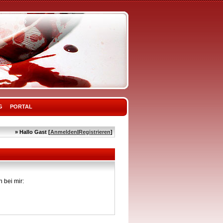
G
PORTAL
» Hallo Gast [
Anmelden
|
Registrieren
]
 bei mir: