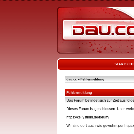
STARTSEIT
dau.cc
» Fehlermeldung
Fehlermeldung
Das Forum befindet sich zur Zeit aus f
Dieses Forum ist geschlossen. User, welc
https://kellystmnl.de/forum/
Wir sind dort auch wie gewohnt per https:/