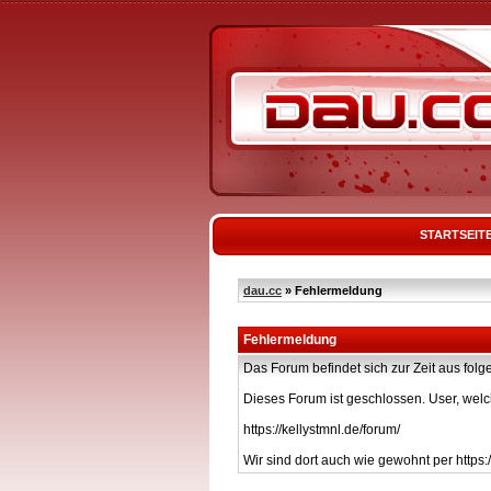
STARTSEIT
dau.cc
» Fehlermeldung
Fehlermeldung
Das Forum befindet sich zur Zeit aus f
Dieses Forum ist geschlossen. User, welc
https://kellystmnl.de/forum/
Wir sind dort auch wie gewohnt per https:/