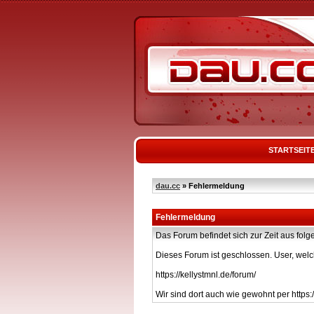
STARTSEIT
dau.cc
» Fehlermeldung
Fehlermeldung
Das Forum befindet sich zur Zeit aus f
Dieses Forum ist geschlossen. User, welc
https://kellystmnl.de/forum/
Wir sind dort auch wie gewohnt per https:/