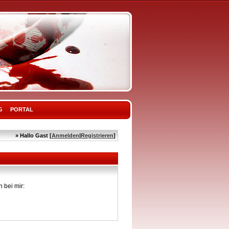
G
PORTAL
» Hallo Gast [
Anmelden
|
Registrieren
]
 bei mir: