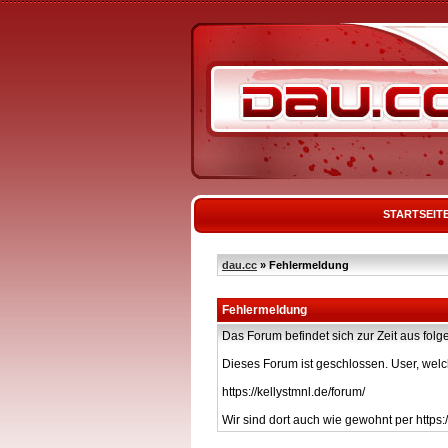
STARTSEIT
dau.cc
» Fehlermeldung
Fehlermeldung
Das Forum befindet sich zur Zeit aus f
Dieses Forum ist geschlossen. User, welc
https://kellystmnl.de/forum/
Wir sind dort auch wie gewohnt per https:/