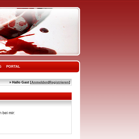
G
PORTAL
» Hallo Gast [
Anmelden
|
Registrieren
]
 bei mir: