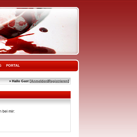
G
PORTAL
» Hallo Gast [
Anmelden
|
Registrieren
]
 bei mir: