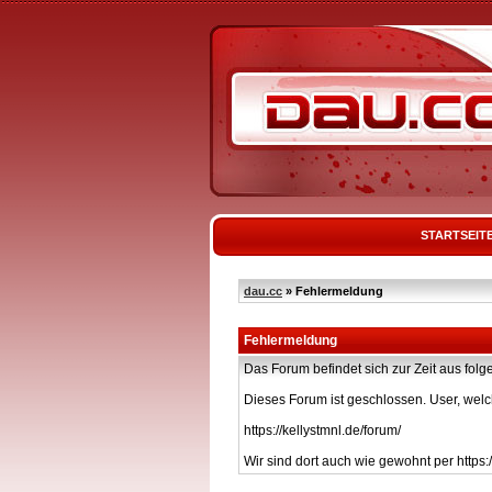
STARTSEIT
dau.cc
» Fehlermeldung
Fehlermeldung
Das Forum befindet sich zur Zeit aus f
Dieses Forum ist geschlossen. User, welc
https://kellystmnl.de/forum/
Wir sind dort auch wie gewohnt per https:/