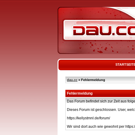
STARTSEIT
dau.cc
» Fehlermeldung
Fehlermeldung
Das Forum befindet sich zur Zeit aus f
Dieses Forum ist geschlossen. User, welc
https://kellystmnl.de/forum/
Wir sind dort auch wie gewohnt per https:/