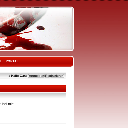
G
PORTAL
» Hallo Gast [
Anmelden
|
Registrieren
]
 bei mir: