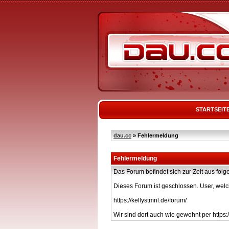
STARTSEIT
dau.cc
» Fehlermeldung
Fehlermeldung
Das Forum befindet sich zur Zeit aus f
Dieses Forum ist geschlossen. User, welc
https://kellystmnl.de/forum/
Wir sind dort auch wie gewohnt per https:/