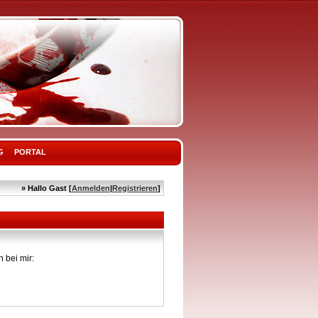
G
PORTAL
» Hallo Gast [
Anmelden
|
Registrieren
]
 bei mir: