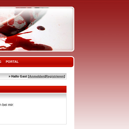
G
PORTAL
» Hallo Gast [
Anmelden
|
Registrieren
]
 bei mir: