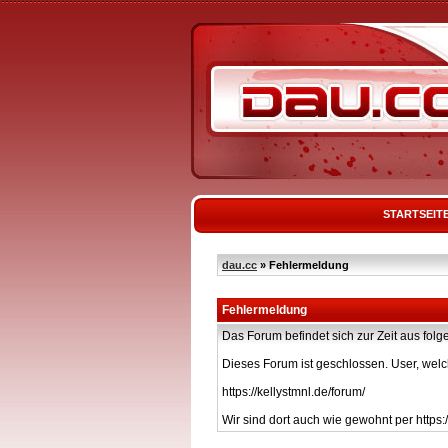
STARTSEIT
dau.cc
» Fehlermeldung
Fehlermeldung
Das Forum befindet sich zur Zeit aus f
Dieses Forum ist geschlossen. User, welc
https://kellystmnl.de/forum/
Wir sind dort auch wie gewohnt per https:/