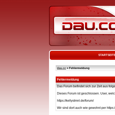
STARTSEIT
dau.cc
» Fehlermeldung
Fehlermeldung
Das Forum befindet sich zur Zeit aus f
Dieses Forum ist geschlossen. User, welc
https://kellystmnl.de/forum/
Wir sind dort auch wie gewohnt per https:/