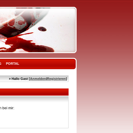
G
PORTAL
» Hallo Gast [
Anmelden
|
Registrieren
]
 bei mir: