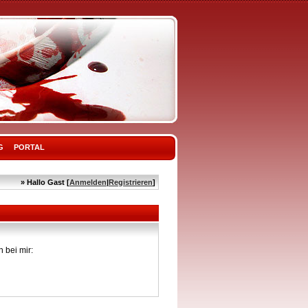
G
PORTAL
» Hallo Gast [
Anmelden
|
Registrieren
]
 bei mir: