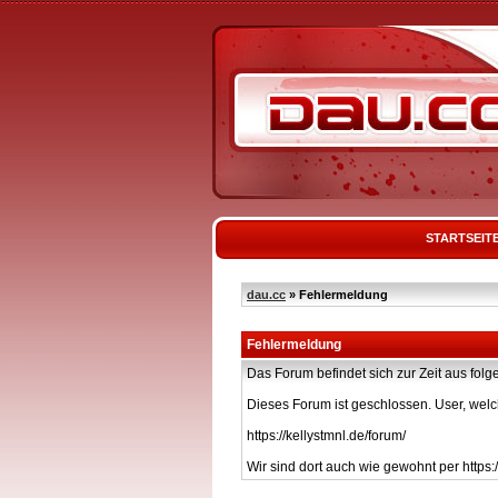
STARTSEIT
dau.cc
» Fehlermeldung
Fehlermeldung
Das Forum befindet sich zur Zeit aus f
Dieses Forum ist geschlossen. User, welc
https://kellystmnl.de/forum/
Wir sind dort auch wie gewohnt per https:/