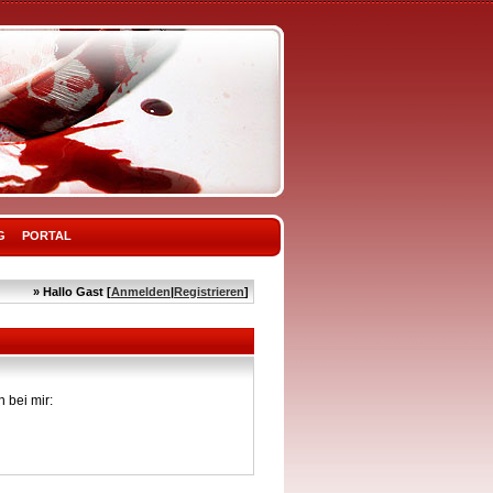
G
PORTAL
» Hallo Gast [
Anmelden
|
Registrieren
]
 bei mir: