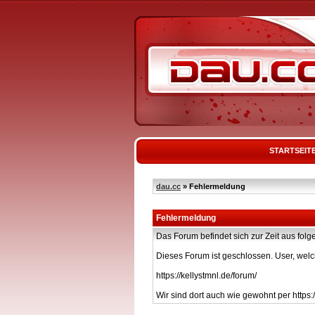
STARTSEIT
dau.cc
» Fehlermeldung
Fehlermeldung
Das Forum befindet sich zur Zeit aus f
Dieses Forum ist geschlossen. User, welc
https://kellystmnl.de/forum/
Wir sind dort auch wie gewohnt per https:/