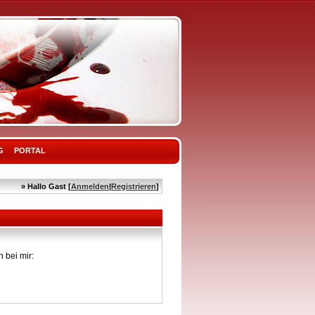
G
PORTAL
» Hallo Gast [
Anmelden
|
Registrieren
]
 bei mir: