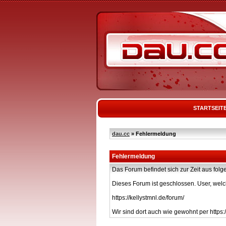
STARTSEIT
dau.cc
» Fehlermeldung
Fehlermeldung
Das Forum befindet sich zur Zeit aus f
Dieses Forum ist geschlossen. User, welc
https://kellystmnl.de/forum/
Wir sind dort auch wie gewohnt per https:/