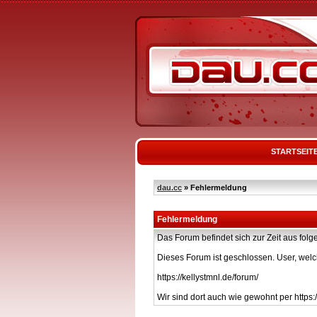
STARTSEIT
dau.cc
» Fehlermeldung
Fehlermeldung
Das Forum befindet sich zur Zeit aus f
Dieses Forum ist geschlossen. User, welc
https://kellystmnl.de/forum/
Wir sind dort auch wie gewohnt per https:/