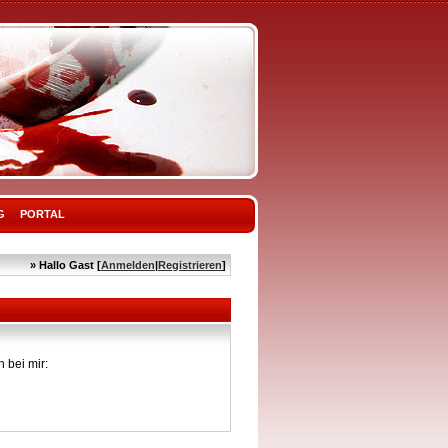
G
PORTAL
» Hallo Gast [
Anmelden
|
Registrieren
]
 bei mir: