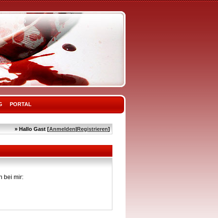
G
PORTAL
» Hallo Gast [
Anmelden
|
Registrieren
]
 bei mir: