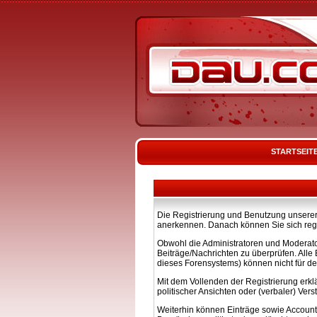
STARTSEIT
Die Registrierung und Benutzung unserer 
anerkennen. Danach können Sie sich regi
Obwohl die Administratoren und Moderato
Beiträge/Nachrichten zu überprüfen. All
dieses Forensystems) können nicht für de
Mit dem Vollenden der Registrierung erkl
politischer Ansichten oder (verbaler) Ve
Weiterhin können Einträge sowie Account