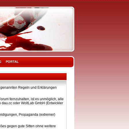
G
PORTAL
ier genannten Regeln und Erklärungen
rum fernzuhalten, ist es unmöglich, alle
on dau.cc oder WoltLab GmbH (Entwickler
eleidigungen, Propaganda (extremer)
ßes gegen gute Sitten ohne weitere