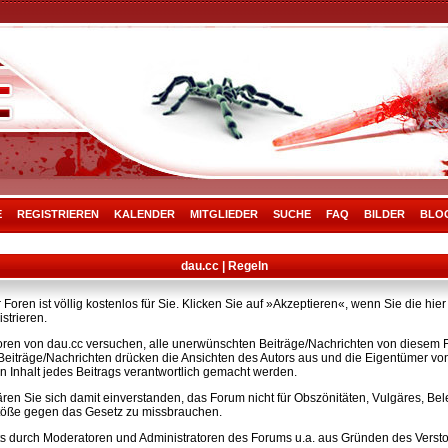
E
REGISTRIEREN
KALENDER
MITGLIEDER
SUCHE
FAQ
BILDER
BLO
dau.cc | Regeln
Foren ist völlig kostenlos für Sie. Klicken Sie auf »Akzeptieren«, wenn Sie die h
strieren.
ren von dau.cc versuchen, alle unerwünschten Beiträge/Nachrichten von diesem Fo
e Beiträge/Nachrichten drücken die Ansichten des Autors aus und die Eigentümer v
n Inhalt jedes Beitrags verantwortlich gemacht werden.
ären Sie sich damit einverstanden, das Forum nicht für Obszönitäten, Vulgäres, B
rstöße gegen das Gesetz zu missbrauchen.
s durch Moderatoren und Administratoren des Forums u.a. aus Gründen des Versto