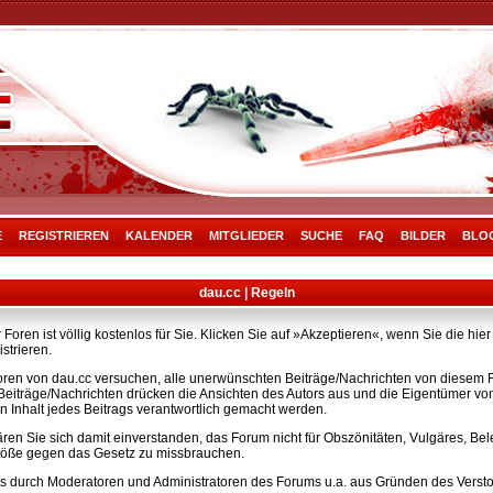
E
REGISTRIEREN
KALENDER
MITGLIEDER
SUCHE
FAQ
BILDER
BLO
dau.cc | Regeln
Foren ist völlig kostenlos für Sie. Klicken Sie auf »Akzeptieren«, wenn Sie die h
strieren.
ren von dau.cc versuchen, alle unerwünschten Beiträge/Nachrichten von diesem Fo
e Beiträge/Nachrichten drücken die Ansichten des Autors aus und die Eigentümer v
n Inhalt jedes Beitrags verantwortlich gemacht werden.
ären Sie sich damit einverstanden, das Forum nicht für Obszönitäten, Vulgäres, B
rstöße gegen das Gesetz zu missbrauchen.
s durch Moderatoren und Administratoren des Forums u.a. aus Gründen des Versto