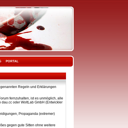
G
PORTAL
ier genannten Regeln und Erklärungen
rum fernzuhalten, ist es unmöglich, alle
on dau.cc oder WoltLab GmbH (Entwickler
eleidigungen, Propaganda (extremer)
ßes gegen gute Sitten ohne weitere