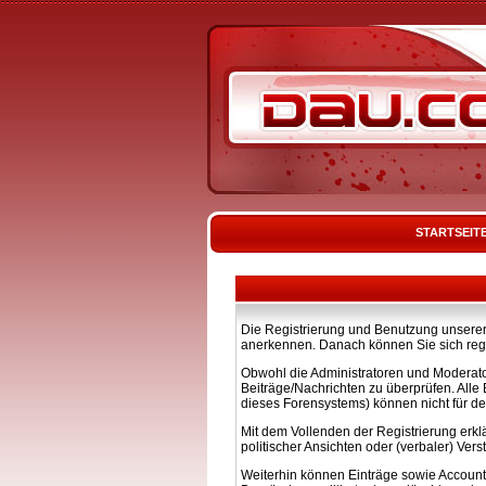
STARTSEIT
Die Registrierung und Benutzung unserer 
anerkennen. Danach können Sie sich regi
Obwohl die Administratoren und Moderato
Beiträge/Nachrichten zu überprüfen. All
dieses Forensystems) können nicht für de
Mit dem Vollenden der Registrierung erkl
politischer Ansichten oder (verbaler) Ve
Weiterhin können Einträge sowie Account