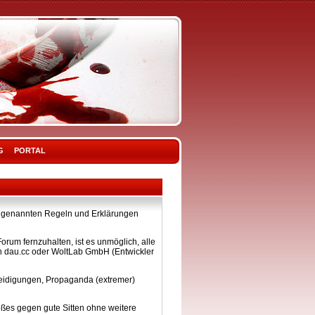
G
PORTAL
ier genannten Regeln und Erklärungen
rum fernzuhalten, ist es unmöglich, alle
on dau.cc oder WoltLab GmbH (Entwickler
eleidigungen, Propaganda (extremer)
ßes gegen gute Sitten ohne weitere