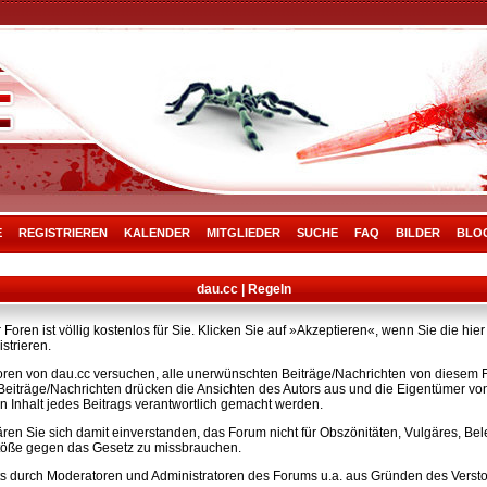
E
REGISTRIEREN
KALENDER
MITGLIEDER
SUCHE
FAQ
BILDER
BLO
dau.cc | Regeln
Foren ist völlig kostenlos für Sie. Klicken Sie auf »Akzeptieren«, wenn Sie die h
strieren.
ren von dau.cc versuchen, alle unerwünschten Beiträge/Nachrichten von diesem Fo
e Beiträge/Nachrichten drücken die Ansichten des Autors aus und die Eigentümer v
n Inhalt jedes Beitrags verantwortlich gemacht werden.
ären Sie sich damit einverstanden, das Forum nicht für Obszönitäten, Vulgäres, B
rstöße gegen das Gesetz zu missbrauchen.
s durch Moderatoren und Administratoren des Forums u.a. aus Gründen des Versto