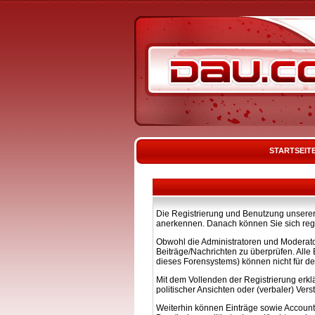
STARTSEIT
Die Registrierung und Benutzung unserer 
anerkennen. Danach können Sie sich regi
Obwohl die Administratoren und Moderato
Beiträge/Nachrichten zu überprüfen. All
dieses Forensystems) können nicht für de
Mit dem Vollenden der Registrierung erkl
politischer Ansichten oder (verbaler) Ve
Weiterhin können Einträge sowie Account