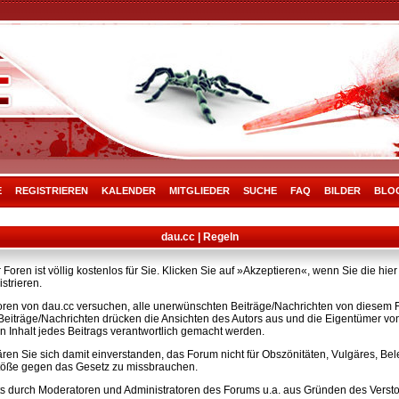
E
REGISTRIEREN
KALENDER
MITGLIEDER
SUCHE
FAQ
BILDER
BLO
dau.cc | Regeln
Foren ist völlig kostenlos für Sie. Klicken Sie auf »Akzeptieren«, wenn Sie die h
strieren.
ren von dau.cc versuchen, alle unerwünschten Beiträge/Nachrichten von diesem Fo
e Beiträge/Nachrichten drücken die Ansichten des Autors aus und die Eigentümer v
n Inhalt jedes Beitrags verantwortlich gemacht werden.
ären Sie sich damit einverstanden, das Forum nicht für Obszönitäten, Vulgäres, B
rstöße gegen das Gesetz zu missbrauchen.
s durch Moderatoren und Administratoren des Forums u.a. aus Gründen des Versto