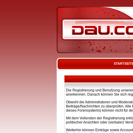
STARTSEIT
Die Registrierung und Benutzung unserer 
anerkennen. Danach können Sie sich regi
Obwohl die Administratoren und Moderato
Beiträge/Nachrichten zu überprüfen. All
dieses Forensystems) können nicht für de
Mit dem Vollenden der Registrierung erkl
politischer Ansichten oder (verbaler) Ve
Weiterhin können Einträge sowie Account