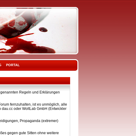
G
PORTAL
ier genannten Regeln und Erklärungen
rum fernzuhalten, ist es unmöglich, alle
on dau.cc oder WoltLab GmbH (Entwickler
eleidigungen, Propaganda (extremer)
ßes gegen gute Sitten ohne weitere