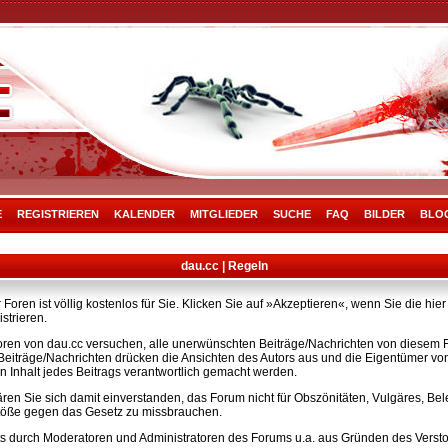
E
REGISTRIEREN
KALENDER
MITGLIEDER
SUCHE
FAQ
BILDER
BLO
dau.cc | Regeln
Foren ist völlig kostenlos für Sie. Klicken Sie auf »Akzeptieren«, wenn Sie die h
strieren.
ren von dau.cc versuchen, alle unerwünschten Beiträge/Nachrichten von diesem Fo
e Beiträge/Nachrichten drücken die Ansichten des Autors aus und die Eigentümer v
n Inhalt jedes Beitrags verantwortlich gemacht werden.
ären Sie sich damit einverstanden, das Forum nicht für Obszönitäten, Vulgäres, B
rstöße gegen das Gesetz zu missbrauchen.
s durch Moderatoren und Administratoren des Forums u.a. aus Gründen des Versto