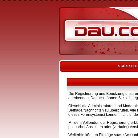
STARTSEIT
Die Registrierung und Benutzung unserer 
anerkennen. Danach können Sie sich regi
Obwohl die Administratoren und Moderato
Beiträge/Nachrichten zu überprüfen. All
dieses Forensystems) können nicht für de
Mit dem Vollenden der Registrierung erkl
politischer Ansichten oder (verbaler) Ve
Weiterhin können Einträge sowie Account