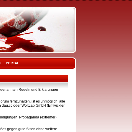
G
PORTAL
ier genannten Regeln und Erklärungen
rum fernzuhalten, ist es unmöglich, alle
on dau.cc oder WoltLab GmbH (Entwickler
eleidigungen, Propaganda (extremer)
ßes gegen gute Sitten ohne weitere