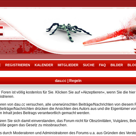
E
REGISTRIEREN
KALENDER
MITGLIEDER
SUCHE
FAQ
BILDER
BLO
dau.cc | Regeln
Foren ist völlig kostenlos für Sie. Klicken Sie auf »Akzeptieren«, wenn Sie die h
strieren.
ren von dau.cc versuchen, alle unerwünschten Beiträge/Nachrichten von diesem Fo
e Beiträge/Nachrichten drücken die Ansichten des Autors aus und die Eigentümer v
n Inhalt jedes Beitrags verantwortlich gemacht werden.
ären Sie sich damit einverstanden, das Forum nicht für Obszönitäten, Vulgäres, B
rstöße gegen das Gesetz zu missbrauchen.
s durch Moderatoren und Administratoren des Forums u.a. aus Gründen des Versto