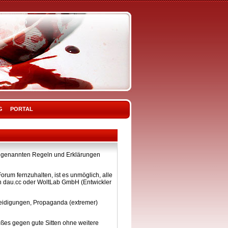
G
PORTAL
ier genannten Regeln und Erklärungen
rum fernzuhalten, ist es unmöglich, alle
on dau.cc oder WoltLab GmbH (Entwickler
eleidigungen, Propaganda (extremer)
ßes gegen gute Sitten ohne weitere