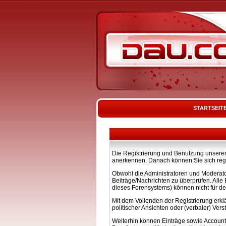
STARTSEIT
Die Registrierung und Benutzung unserer 
anerkennen. Danach können Sie sich regi
Obwohl die Administratoren und Moderato
Beiträge/Nachrichten zu überprüfen. All
dieses Forensystems) können nicht für de
Mit dem Vollenden der Registrierung erkl
politischer Ansichten oder (verbaler) Ve
Weiterhin können Einträge sowie Account