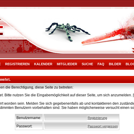
E
REGISTRIEREN
KALENDER
MITGLIEDER
SUCHE
FAQ
BILDER
BLO
rwehrt.
en die Berechtigung, diese Seite zu betreten:
t. Bitte nutzen Sie die Eingabemöglichkeit auf dieser Seite, um sich anzumelden.
rt worden sein. Melden Sie sich gegebenenfalls ab und kontaktieren den zuständig
stimmten Benutzern vorbehalten sind. Sie haben möglicherweise versucht einen so
Benutzername:
Registrierung
Passwort:
Passwort vergessen