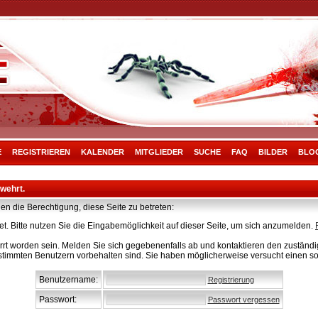
E
REGISTRIEREN
KALENDER
MITGLIEDER
SUCHE
FAQ
BILDER
BLO
rwehrt.
en die Berechtigung, diese Seite zu betreten:
t. Bitte nutzen Sie die Eingabemöglichkeit auf dieser Seite, um sich anzumelden.
rt worden sein. Melden Sie sich gegebenenfalls ab und kontaktieren den zuständig
stimmten Benutzern vorbehalten sind. Sie haben möglicherweise versucht einen so
Benutzername:
Registrierung
Passwort:
Passwort vergessen