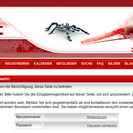
E
REGISTRIEREN
KALENDER
MITGLIEDER
SUCHE
FAQ
BILDER
BLO
rwehrt.
en die Berechtigung, diese Seite zu betreten:
t. Bitte nutzen Sie die Eingabemöglichkeit auf dieser Seite, um sich anzumelden.
rt worden sein. Melden Sie sich gegebenenfalls ab und kontaktieren den zuständig
stimmten Benutzern vorbehalten sind. Sie haben möglicherweise versucht einen so
Benutzername:
Registrierung
Passwort:
Passwort vergessen