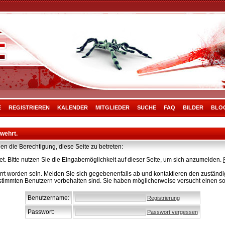
E
REGISTRIEREN
KALENDER
MITGLIEDER
SUCHE
FAQ
BILDER
BLO
rwehrt.
en die Berechtigung, diese Seite zu betreten:
t. Bitte nutzen Sie die Eingabemöglichkeit auf dieser Seite, um sich anzumelden.
rt worden sein. Melden Sie sich gegebenenfalls ab und kontaktieren den zuständig
stimmten Benutzern vorbehalten sind. Sie haben möglicherweise versucht einen so
Benutzername:
Registrierung
Passwort:
Passwort vergessen