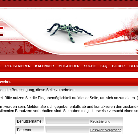
E
REGISTRIEREN
KALENDER
MITGLIEDER
SUCHE
FAQ
BILDER
BLO
rwehrt.
en die Berechtigung, diese Seite zu betreten:
t. Bitte nutzen Sie die Eingabemöglichkeit auf dieser Seite, um sich anzumelden.
rt worden sein. Melden Sie sich gegebenenfalls ab und kontaktieren den zuständig
stimmten Benutzern vorbehalten sind. Sie haben möglicherweise versucht einen so
Benutzername:
Registrierung
Passwort:
Passwort vergessen